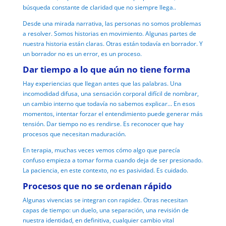
búsqueda constante de claridad que no siempre llega..
Desde una mirada narrativa, las personas no somos problemas
a resolver.
Somos historias en movimiento.
Algunas partes de
nuestra historia están claras.
Otras están todavía en borrador.
Y
un borrador no es un error, e
s un proceso.
Dar tiempo a lo que aún no tiene forma
Hay experiencias que llegan antes que las palabras.
Una
incomodidad difusa, u
na sensación corporal difícil de nombrar,
u
n cambio interno que todavía no sabemos explicar…
En esos
momentos, intentar forzar el entendimiento puede generar más
tensión.
Dar tiempo no es rendirse.
Es reconocer que hay
procesos que necesitan maduración.
En terapia, muchas veces vemos cómo algo que parecía
confuso empieza a tomar forma cuando deja de ser presionado.
La paciencia, en este contexto, no es pasividad.
Es cuidado.
Procesos que no se ordenan rápido
Algunas vivencias se integran con rapidez.
Otras necesitan
capas de tiempo: u
n duelo, u
na separación, una revisión de
nuestra identidad, en definitiva, cualquier cambio vital