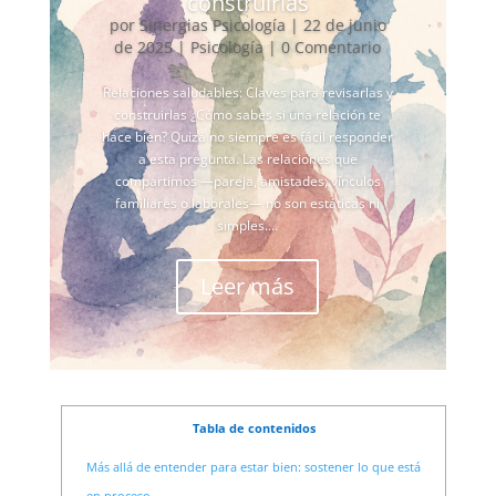
construirlas
por
Sinergias Psicología
|
22 de junio
de 2025
|
Psicología
| 0 Comentario
Relaciones saludables: Claves para revisarlas y
construirlas ¿Cómo sabes si una relación te
hace bien? Quizá no siempre es fácil responder
a esta pregunta. Las relaciones que
compartimos —pareja, amistades, vínculos
familiares o laborales— no son estáticas ni
simples....
Leer más
Tabla de contenidos
Más allá de entender para estar bien: sostener lo que está
en proceso