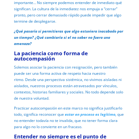
importante…
No siempre podemos entender de inmediato qué
significan.
La cultura de la inmediatez nos empuja a “cerrar”
pronto, p
ero cerrar demasiado rápido puede impedir que algo
termine de desplegarse.
¿Qué pasaría si permitieras que algo estuviera inacabado por
un tiempo? ¿Qué cambiaría si el no saber no fuera una
amenaza?
La paciencia como forma de
autocompasión
Solemos asociar la paciencia con resignación, p
ero también
puede ser una forma activa de respeto hacia nuestro
ritmo.
Desde una perspectiva sistémica, no vivimos aisladas ni
aislados, n
uestros procesos están atravesados por vínculos,
contextos, historias familiares y sociales.
No todo depende solo
de nuestra voluntad.
Practicar autocompasión en este marco no significa justificarlo
todo, s
ignifica reconocer que
estar en proceso es legítimo,
q
ue
no entender todavía no te invalida, q
ue no tener forma clara
para algo no lo convierte en un fracaso.
Entender no siempre es el punto de