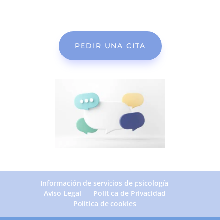
para ofrecerte el primer hueco disponible
PEDIR UNA CITA
Información de servicios de psicología
Aviso Legal
Política de Privacidad
Política de cookies