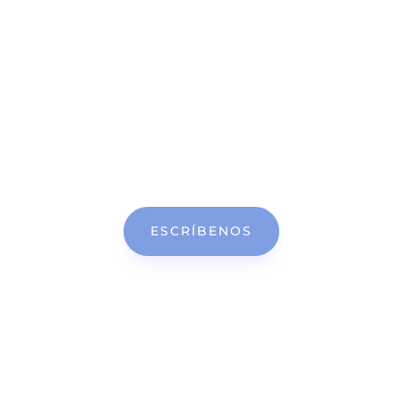
w
Contacta por WhatsApp
Resuelve tus dudas antes de solicitar cita. Escríbenos un
WhatsApp y te ayudaremos.
ESCRÍBENOS

La forma más rápida de pedir cita
Rellena este formulario y nos pondremos en contacto contigo